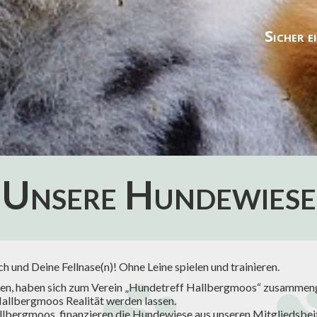
Sicher 
Unsere Hundewiese
 und Deine Fellnase(n)! Ohne Leine spielen und trainieren.
ennen, haben sich zum Verein „Hundetreff Hallbergmoos“ zusammen
llbergmoos Realität werden lassen.
llbergmoos, finanzieren die Hundewiese aus unseren Mitgliedsbeit