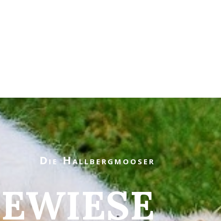
Die Hallbergmooser
EWIESE